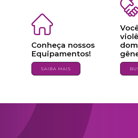
Você
viol
Conheça nossos
domé
Equipamentos!
gên
SAIBA MAIS
BU