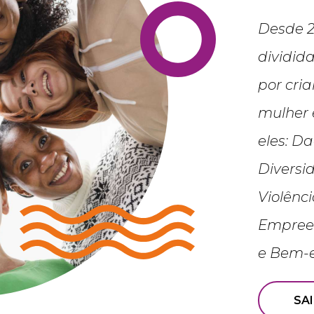
Desde 2
dividid
por cri
mulher 
eles: D
Diversi
Violênc
Empree
e Bem-e
SA