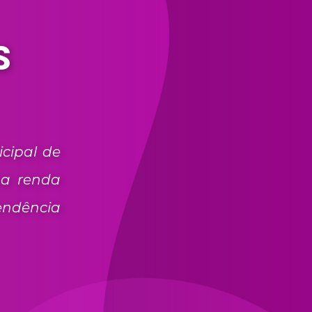
S
cipal de
ma renda
endência