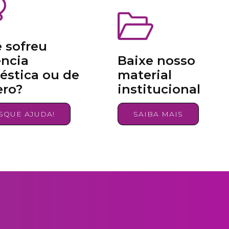
 sofreu
ência
Baixe nosso
stica ou de
material
ero?
institucional
SQUE AJUDA!
SAIBA MAIS