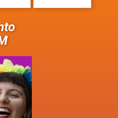
nto
IM