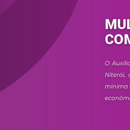
MUL
COM
O Auxíl
Niterói
mínima 
econômic